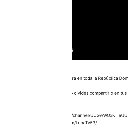
mos Luna TV, Canal 53 con cobertura en toda la República Dom
 te ha gustado nuestro contenido, no olvides compartirlo en tus
guenos en nuestras redes sociales:
uTube: → https://www.youtube.com/channel/UCGwWOxK_ieUU
cebook: →https://www.facebook.com/LunaTv53/