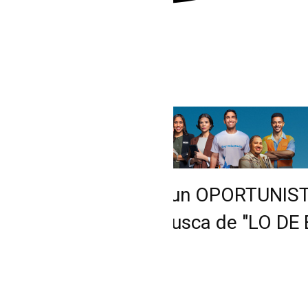
uillermo Moreno es un OPORTUNISTA 
ale cada 4 años en busca de "LO DE É
uTube