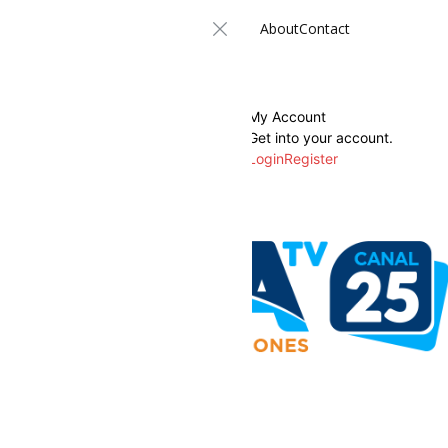
About
Contact
My Account
Get into your account.
Login
Register