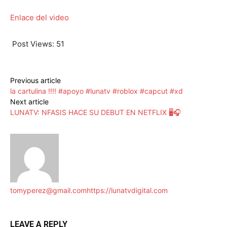
Enlace del video
Post Views:
51
Previous article
la cartulina !!!! #apoyo #lunatv #roblox #capcut #xd
Next article
LUNATV: NFASIS HACE SU DEBUT EN NETFLIX 🖥️🎧
tomyperez@gmail.com
https://lunatvdigital.com
LEAVE A REPLY