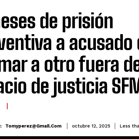
eses de prisión
ventiva a acusado 
imar a otro fuera d
acio de justicia SF
E
Tomyperez@gmail.com
Less tha
octubre 12, 2025
: