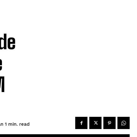
de
e
M
read
n 1
min.