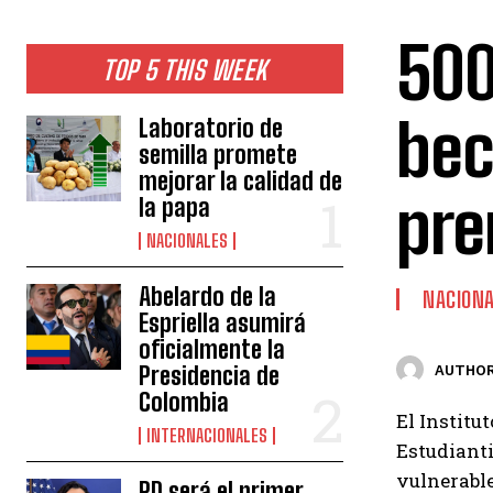
500
TOP 5 THIS WEEK
bec
Laboratorio de
semilla promete
mejorar la calidad de
pre
la papa
NACIONALES
Abelardo de la
NACION
Espriella asumirá
oficialmente la
Presidencia de
AUTHOR
Colombia
El Institu
INTERNACIONALES
Estudianti
vulnerable
RD será el primer