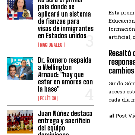
país donde se
Esta premi
aplicará un sistema
de fianzas para
Educación 
visas de inmigrantes
formación
en Estados unidos
artificial
NACIONALES
Resaltó 
Dr. Romero respalda
responsa
a Wellington
cambios 
Arnaud: "hay que
estar en amores con
Guido Góme
la base"
acceso est
POLÍTICA
cada día m
Juan Núñez destaca
Post Vi
entrega y sacrificio
del equipo