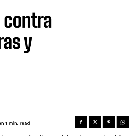
 contra
ras y
read
an 1
min.