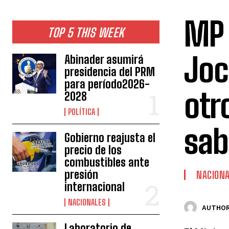
MP 
TOP 5 THIS WEEK
Joc
Abinader asumirá
presidencia del PRM
para período2026-
otr
2028
POLÍTICA
sab
Gobierno reajusta el
precio de los
combustibles ante
presión
NACION
internacional
NACIONALES
AUTHOR
Laboratorio de