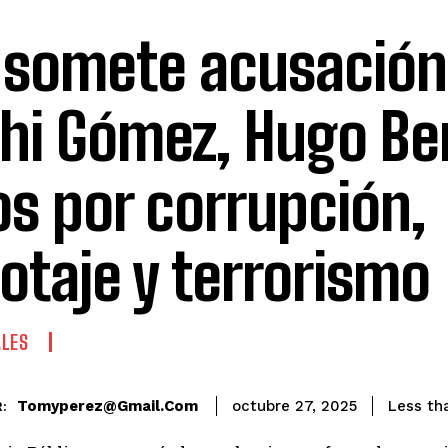
somete acusación
hi Gómez, Hugo Be
os por corrupción,
otaje y terrorismo
ALES
Tomyperez@gmail.com
Less th
octubre 27, 2025
: