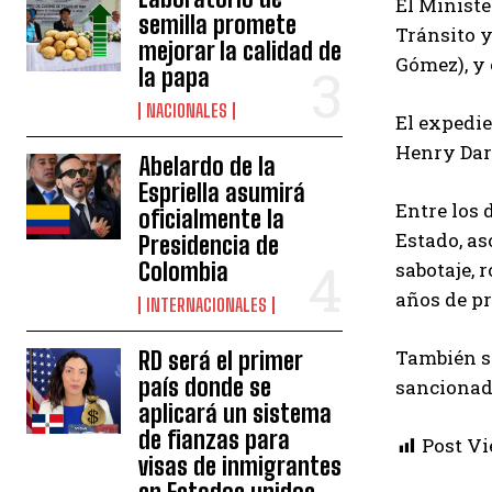
El Ministe
semilla promete
Tránsito y
mejorar la calidad de
Gómez), y 
la papa
NACIONALES
El expedi
Henry Darí
Abelardo de la
Espriella asumirá
Entre los 
oficialmente la
Estado, as
Presidencia de
Colombia
sabotaje, 
años de pr
INTERNACIONALES
También se
RD será el primer
país donde se
sancionado
aplicará un sistema
de fianzas para
Post Vi
visas de inmigrantes