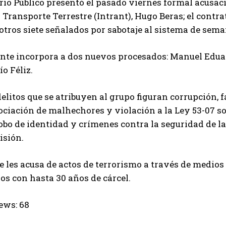
rio Público presentó el pasado viernes formal acusaci
 Transporte Terrestre (Intrant), Hugo Beras; el cont
otros siete señalados por sabotaje al sistema de sema
ente incorpora a dos nuevos procesados: Manuel Edua
o Féliz.
delitos que se atribuyen al grupo figuran corrupción, f
ociación de malhechores y violación a la Ley 53-07 so
robo de identidad y crímenes contra la seguridad de l
isión.
 les acusa de actos de terrorismo a través de medios 
s con hasta 30 años de cárcel.
ews:
68