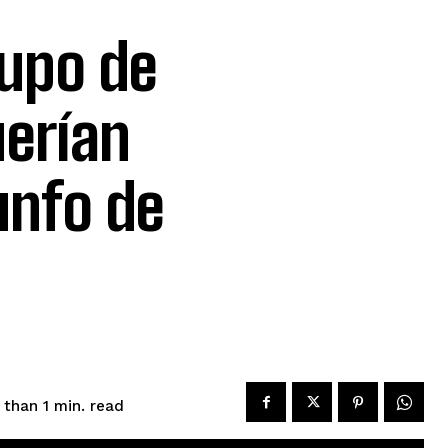
rupo de
uerían
unfo de
read
 than 1
min.