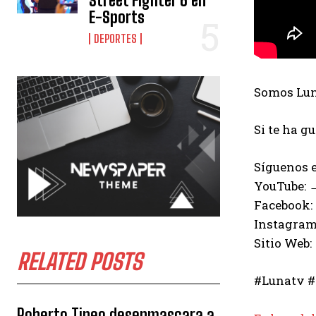
Street Fighter 6 en
E-Sports
DEPORTES
Somos Luna
Si te ha g
Síguenos e
YouTube:
Facebook:
Instagram
Sitio Web:
RELATED POSTS
#Lunatv #
Roberto Tineo desenmascara a