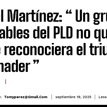
l Martínez: “ Un g
ables del PLD no q
 reconociera el tri
nader ”
E
Tomyperez@gmail.com
Less
septiembre 19, 2025
: