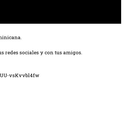
minicana.
us redes sociales y con tus amigos.
eUU-vsKvvbl4fw