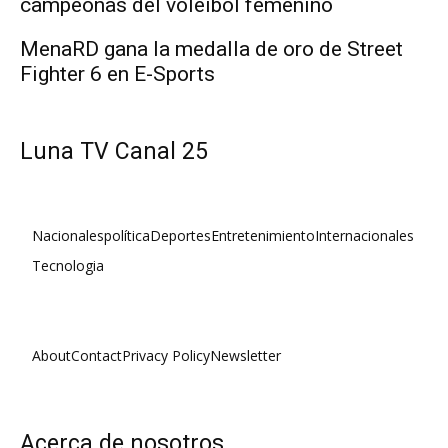
campeonas del voleibol femenino
MenaRD gana la medalla de oro de Street
Fighter 6 en E-Sports
Luna TV Canal 25
Nacionales
política
Deportes
Entretenimiento
Internacionales
Tecnologia
About
Contact
Privacy Policy
Newsletter
Acerca de nosotros