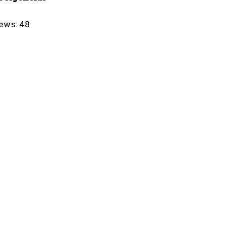
ews:
48