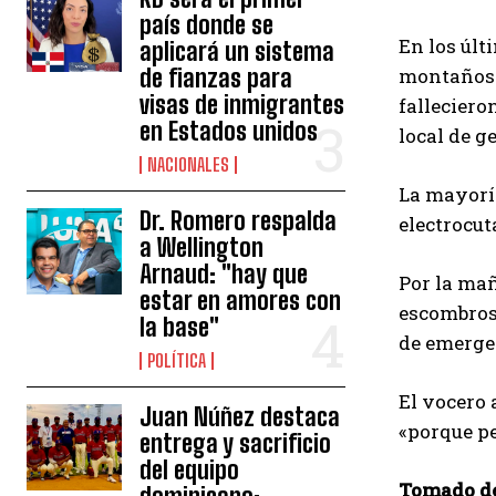
país donde se
En los últ
aplicará un sistema
de fianzas para
montañosa
visas de inmigrantes
falleciero
en Estados unidos
local de g
NACIONALES
La mayoría
Dr. Romero respalda
electrocut
a Wellington
Arnaud: "hay que
Por la mañ
estar en amores con
escombros,
la base"
de emerge
POLÍTICA
El vocero 
Juan Núñez destaca
«porque pe
entrega y sacrificio
del equipo
Tomado d