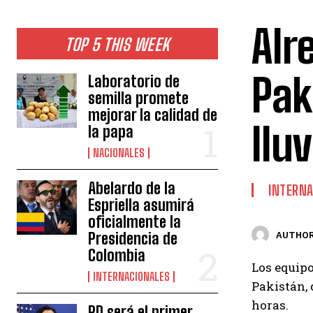
Alr
TOP 5 THIS WEEK
Pak
Laboratorio de
semilla promete
mejorar la calidad de
llu
la papa
NACIONALES
Abelardo de la
INTERNA
Espriella asumirá
oficialmente la
Presidencia de
AUTHOR
Colombia
Los equipo
INTERNACIONALES
Pakistán,
horas.
RD será el primer