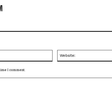
M
Email:*
 time I comment.