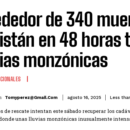
ededor de 340 mue
istán en 48 horas 
vias monzónicas
CIONALES
Tomyperez@gmail.com
Less than
agosto 16, 2025
:
s de rescate intentan este sábado recuperar los cadáv
 donde unas lluvias monzónicas inusualmente intensa