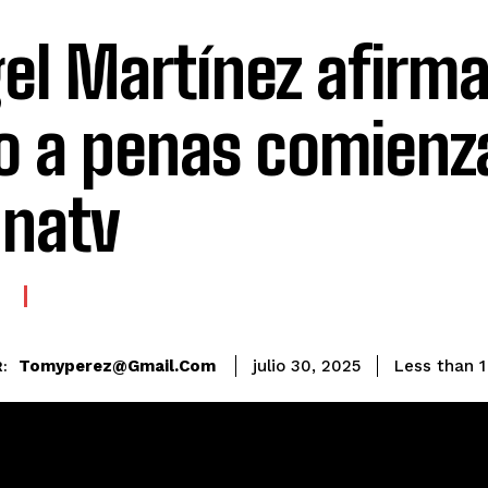
el Martínez afirm
o a penas comienz
natv
E
Tomyperez@gmail.com
Less than 1
julio 30, 2025
: