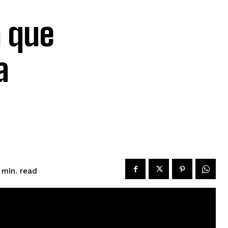
a que
a
read
min.