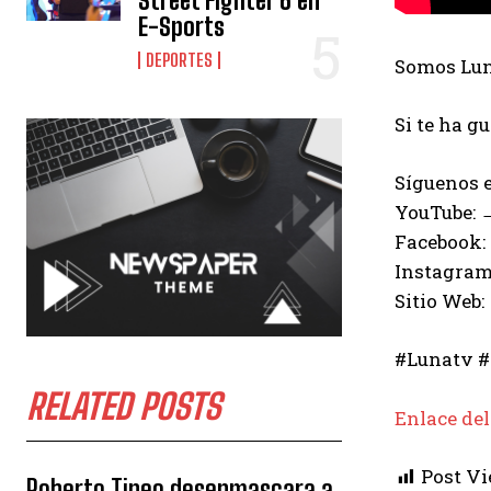
Street Fighter 6 en
E-Sports
DEPORTES
Somos Luna
Si te ha g
Síguenos e
YouTube:
Facebook:
Instagram
Sitio Web:
#Lunatv #
RELATED POSTS
Enlace del
Post Vi
Roberto Tineo desenmascara a