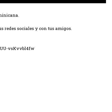
minicana.
us redes sociales y con tus amigos.
eUU-vsKvvbl4fw