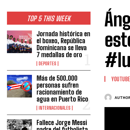
Áng
TOP 5 THIS WEEK
est
Jornada histórica en
el boxeo, República
Dominicana se lleva
#lu
7 medallas de oro
DEPORTES
Más de 500.000
YOUTUB
personas sufren
racionamiento de
agua en Puerto Rico
AUTHOR
INTERNACIONALES
Fallece Jorge Messi
padre del futbolista