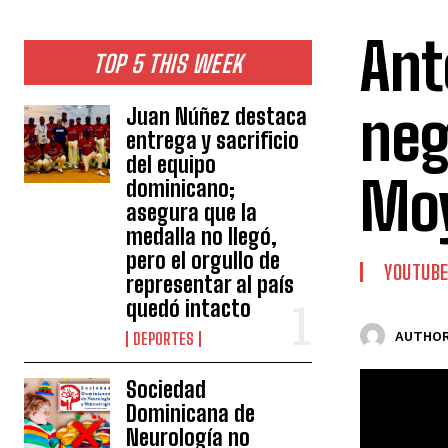
Ant
TOP 5 THIS WEEK
neg
Juan Núñez destaca
entrega y sacrificio
del equipo
Mo
dominicano;
asegura que la
medalla no llegó,
pero el orgullo de
YOUTUB
representar al país
quedó intacto
AUTHOR
DEPORTES
Sociedad
Dominicana de
Neurología no