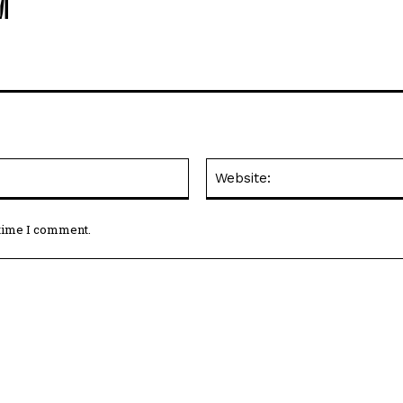
M
Email:*
 time I comment.