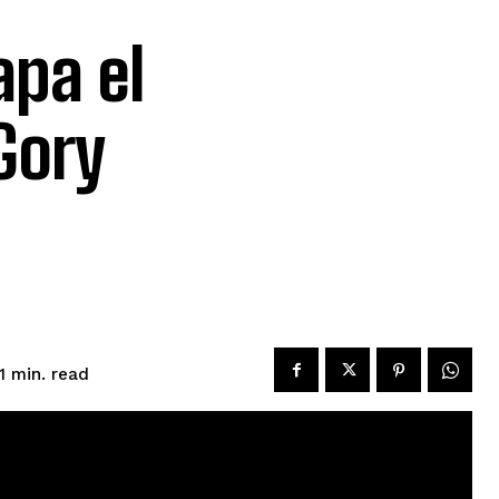
apa el
Gory
read
1
min.