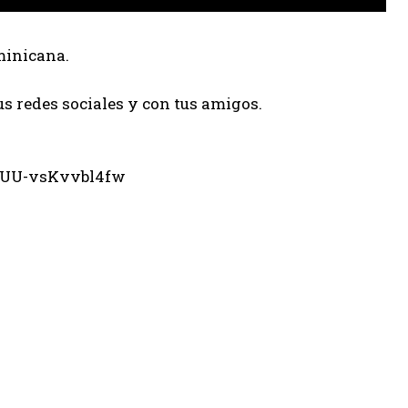
minicana.
us redes sociales y con tus amigos.
eUU-vsKvvbl4fw