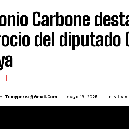
onio Carbone dest
ocio del diputado 
ya
E
Tomyperez@gmail.com
Less than 
mayo 19, 2025
: