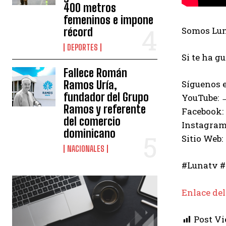
400 metros
femeninos e impone
Somos Luna
récord
DEPORTES
Si te ha g
Fallece Román
Ramos Uría,
Síguenos e
fundador del Grupo
YouTube:
Ramos y referente
Facebook:
del comercio
Instagram
dominicano
Sitio Web:
NACIONALES
#Lunatv #
Enlace del
Post Vi