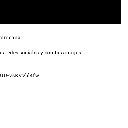
minicana.
us redes sociales y con tus amigos.
eUU-vsKvvbl4fw