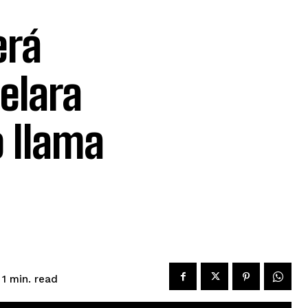
erá
elara
o llama
read
 1
min.