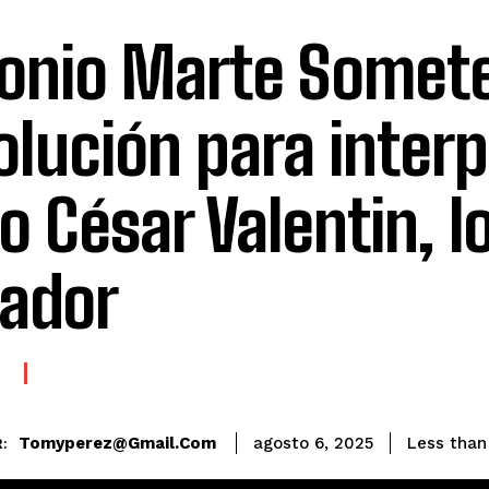
onio Marte Somet
olución para interp
io César Valentin, l
lador
E
Tomyperez@gmail.com
Less than
agosto 6, 2025
: