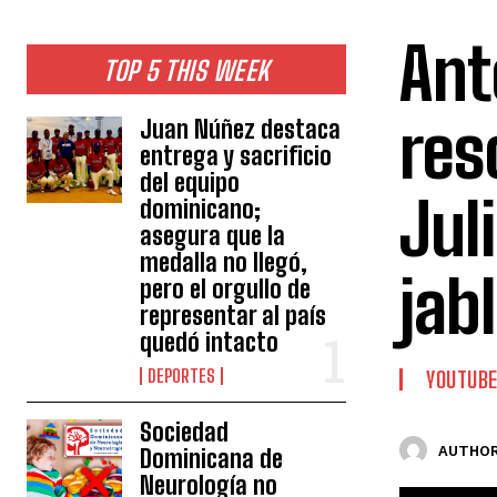
Ant
TOP 5 THIS WEEK
res
Juan Núñez destaca
entrega y sacrificio
del equipo
Jul
dominicano;
asegura que la
medalla no llegó,
jab
pero el orgullo de
representar al país
quedó intacto
DEPORTES
YOUTUB
Sociedad
AUTHOR
Dominicana de
Neurología no