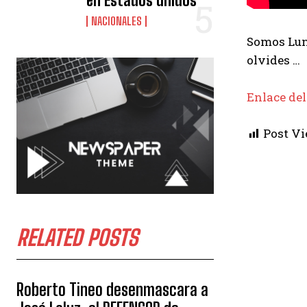
en Estados unidos
NACIONALES
Somos Luna
olvides …
Enlace del
Post Vi
RELATED POSTS
Roberto Tineo desenmascara a