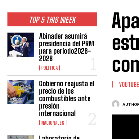
Apa
TOP 5 THIS WEEK
est
Abinader asumirá
presidencia del PRM
para período2026-
con
2028
POLÍTICA
Gobierno reajusta el
YOUTUB
precio de los
combustibles ante
presión
AUTHOR
internacional
NACIONALES
Laboratorio de