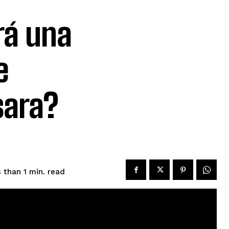
rá una
e
sara?
read
 than 1
min.