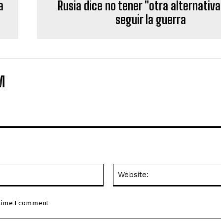
a
Rusia dice no tener "otra alternativ
seguir la guerra
M
Email:*
 time I comment.