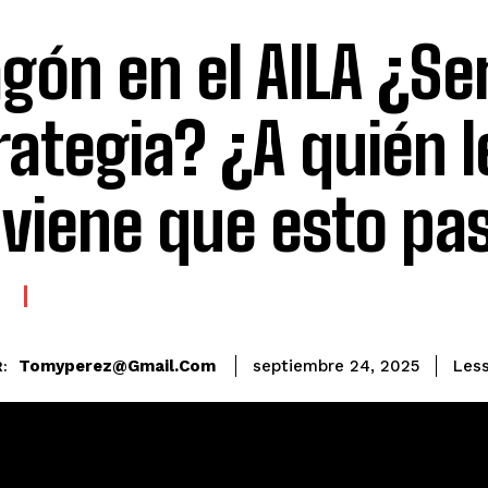
gón en el AILA ¿Se
rategia? ¿A quién l
viene que esto pa
E
Tomyperez@gmail.com
Less
septiembre 24, 2025
: