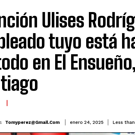
nción Ulises Rodrí
leado tuyo está h
todo en El Ensueño
tiago
E
Tomyperez@gmail.com
Less than
enero 24, 2025
: