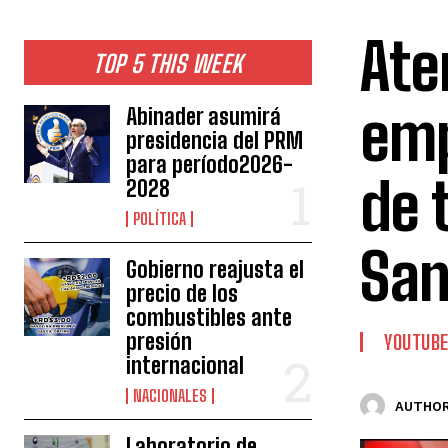
Ate
TOP 5 THIS WEEK
emp
Abinader asumirá
presidencia del PRM
para período2026-
de 
2028
POLÍTICA
San
Gobierno reajusta el
precio de los
combustibles ante
presión
YOUTUB
internacional
NACIONALES
AUTHOR
Laboratorio de