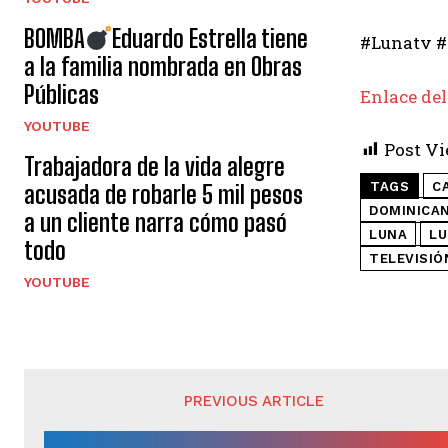
BOMBA
Eduardo Estrella tiene
#Lunatv #
a la familia nombrada en Obras
Públicas
Enlace del
YOUTUBE
Post Vi
Trabajadora de la vida alegre
TAGS
C
acusada de robarle 5 mil pesos
DOMINICA
a un cliente narra cómo pasó
LUNA
LU
todo
TELEVISIÓ
YOUTUBE
PREVIOUS ARTICLE