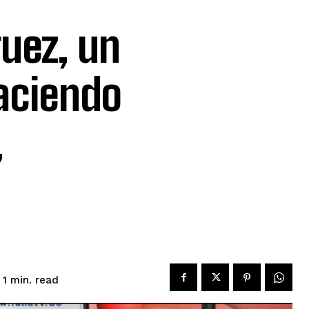
guez, un
aciendo
,
read
 1
min.