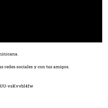
minicana.
us redes sociales y con tus amigos.
eUU-vsKvvbl4fw