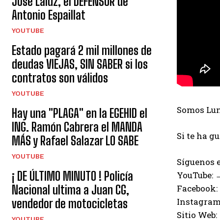
José Laluz, el DEFENSOR de
Antonio Espaillat
YOUTUBE
Estado pagará 2 mil millones de
deudas VIEJAS, SIN SABER si los
contratos son válidos
YOUTUBE
Somos Luna
Hay una "PLAGA" en la EGEHID el
ING. Ramón Cabrera el MANDA
Si te ha g
MÁS y Rafael Salazar LO SABE
YOUTUBE
Síguenos e
¡ DE ÚLTIMO MINUTO ! Policía
YouTube:
Facebook:
Nacional ultima a Juan CG,
Instagram
vendedor de motocicletas
Sitio Web:
YOUTUBE