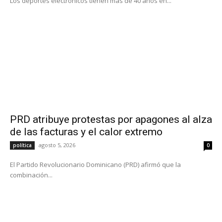
Los deportes electrónicos tienen más de 40 años en...
PRD atribuye protestas por apagones al alza
de las facturas y el calor extremo
agosto 5, 2026
política
0
El Partido Revolucionario Dominicano (PRD) afirmó que la
combinación...