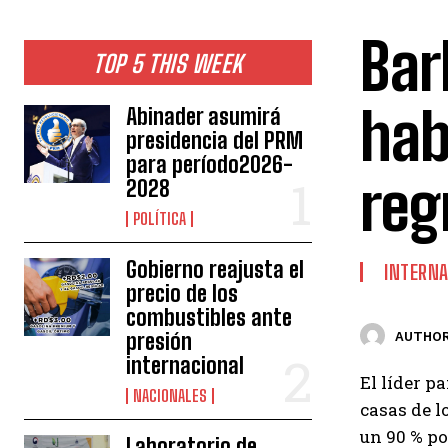
Bar
TOP 5 THIS WEEK
hab
Abinader asumirá
presidencia del PRM
para período2026-
reg
2028
POLÍTICA
Gobierno reajusta el
INTERNA
precio de los
combustibles ante
presión
AUTHOR
internacional
El líder p
NACIONALES
casas de l
un 90 % p
Laboratorio de