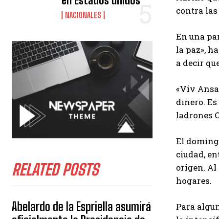
en Estados unidos
contra las
NACIONALES
En una par
la paz», h
a decir qu
«Viv Ansan
dinero. Es
ladrones C
El domingo
ciudad, en
RELATED POSTS
origen. Al
hogares.
Abelardo de la Espriella asumirá
Para algu