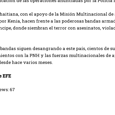
ficación de las operaciones anunciadas por la Policía
 haitiana, con el apoyo de la Misión Multinacional de
por Kenia, hacen frente a las poderosas bandas armad
ncipe, donde siembran el terror con asesinatos, viola
s bandas siguen desangrando a este país, cientos de
entos con la PNH y las fuerzas multinacionales de a
desde hace varios meses.
e EFE
ews:
67