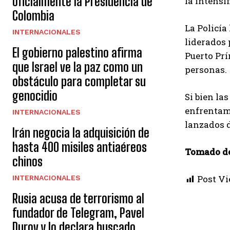
oficialmente la Presidencia de
la intensi
Colombia
La Policía
INTERNACIONALES
liderados 
El gobierno palestino afirma
Puerto Prí
que Israel ve la paz como un
personas.
obstáculo para completar su
genocidio
Si bien la
enfrentami
INTERNACIONALES
lanzados 
Irán negocia la adquisición de
hasta 400 misiles antiaéreos
Tomado d
chinos
Post Vi
INTERNACIONALES
Rusia acusa de terrorismo al
fundador de Telegram, Pavel
Durov y lo declara buscado