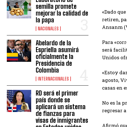
semilla promete
«Dado que 
mejorar la calidad de
la papa
retiren, p
Ansanm (Vi
NACIONALES
Para «corr
Abelardo de la
Espriella asumirá
será facil
oficialmente la
Unidos ofr
Presidencia de
Colombia
«Estoy dan
INTERNACIONALES
agosto, Vi
casas en e
RD será el primer
país donde se
No es la p
aplicará un sistema
regresar a
de fianzas para
visas de inmigrantes
Afirmó que