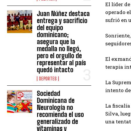
El líder d
operado el
Juan Núñez destaca
entrega y sacrificio
sufrió en 
del equipo
dominicano;
Sonriente,
asegura que la
seguidores
medalla no llegó,
pero el orgullo de
El exmanda
representar al país
terapia in
quedó intacto
DEPORTES
La Supremo
intento de
Sociedad
Dominicana de
La fiscalí
Neurología no
Silva, lue
recomienda el uso
generalizado de
una tentat
vitaminas y