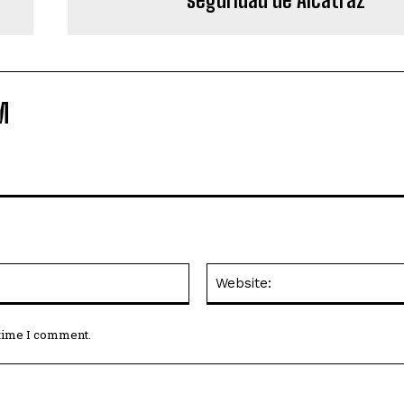
M
Email:*
 time I comment.