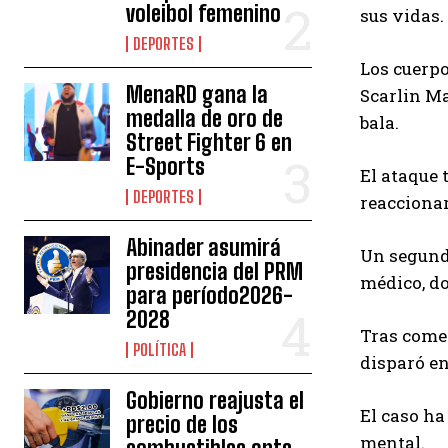
voleibol femenino
sus vidas.
DEPORTES
Los cuerpo
MenaRD gana la
Scarlin Ma
medalla de oro de
bala.
Street Fighter 6 en
E-Sports
El ataque 
DEPORTES
reaccionar
Abinader asumirá
Un segundo
presidencia del PRM
médico, do
para período2026-
2028
Tras comet
POLÍTICA
disparó en
Gobierno reajusta el
El caso ha
precio de los
mental.