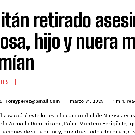
itán retirado asesi
osa, hijo y nuera 
mían
ALES
rea
Tomyperez@gmail.com
1
min.
marzo 31, 2025
:
ia sacudió este lunes a la comunidad de Nueva Jerus
de la Armada Dominicana, Fabio Montero Berigüete, a
itaciones de su familia y, mientras todos dormían, di