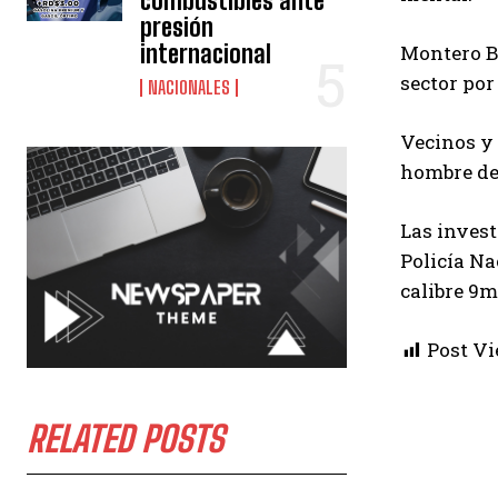
combustibles ante
presión
internacional
Montero Be
sector por
NACIONALES
Vecinos y 
hombre ded
Las invest
Policía Na
calibre 9
Post Vi
RELATED POSTS