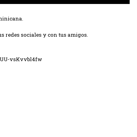
minicana.
us redes sociales y con tus amigos.
eUU-vsKvvbl4fw