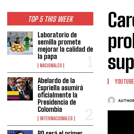
Car
TOP 5 THIS WEEK
pro
Laboratorio de
semilla promete
mejorar la calidad de
sup
la papa
NACIONALES
Abelardo de la
YOUTUB
Espriella asumirá
oficialmente la
Presidencia de
AUTHOR
Colombia
INTERNACIONALES
RD será el primer