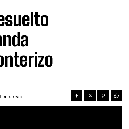
esuelto
anda
onterizo
read
1
min.