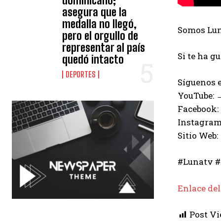
dominicano;
asegura que la
medalla no llegó,
Somos Luna
pero el orgullo de
representar al país
Si te ha g
quedó intacto
DEPORTES
Síguenos e
YouTube:
Facebook:
Instagram
Sitio Web:
#Lunatv #
Enlace del
Post Vi