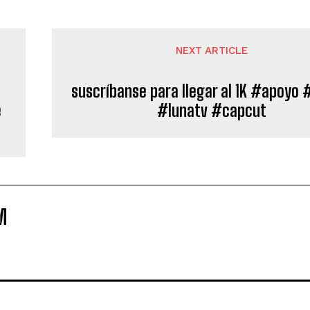
NEXT ARTICLE
suscríbanse para llegar al 1K #apoyo 
e
#lunatv #capcut
M