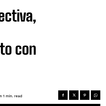
ectiva,
uto con
read
n 1
min.