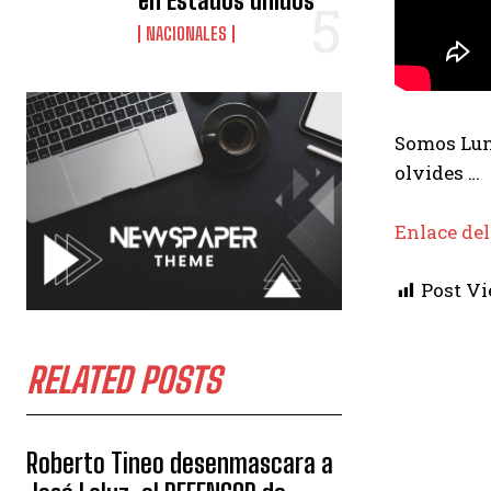
en Estados unidos
NACIONALES
Somos Luna
olvides …
Enlace del
Post Vi
RELATED POSTS
Roberto Tineo desenmascara a