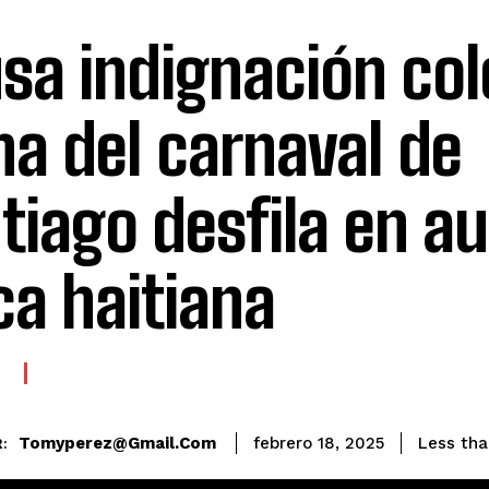
sa indignación col
na del carnaval de
tiago desfila en a
ca haitiana
E
Tomyperez@gmail.com
Less tha
febrero 18, 2025
: