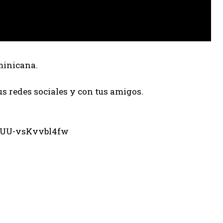
minicana.
us redes sociales y con tus amigos.
eUU-vsKvvbl4fw