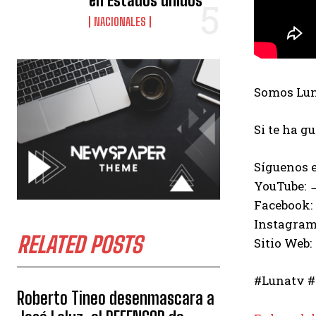
en Estados unidos
NACIONALES
Somos Luna
Si te ha g
Síguenos e
YouTube:
Facebook:
Instagram
RELATED POSTS
Sitio Web:
#Lunatv #
Roberto Tineo desenmascara a