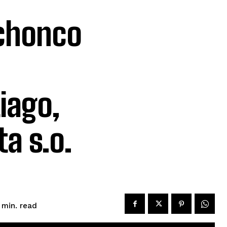
 chonco
iago,
a s.o.
read
min.