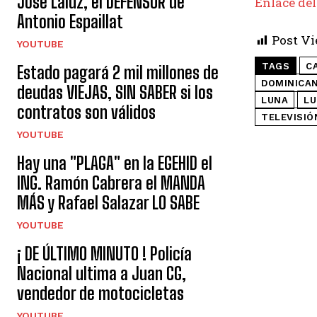
José Laluz, el DEFENSOR de
Enlace del
Antonio Espaillat
Post Vi
YOUTUBE
TAGS
C
Estado pagará 2 mil millones de
DOMINICA
deudas VIEJAS, SIN SABER si los
LUNA
LU
contratos son válidos
TELEVISIÓ
YOUTUBE
Hay una "PLAGA" en la EGEHID el
ING. Ramón Cabrera el MANDA
MÁS y Rafael Salazar LO SABE
YOUTUBE
¡ DE ÚLTIMO MINUTO ! Policía
Nacional ultima a Juan CG,
vendedor de motocicletas
YOUTUBE