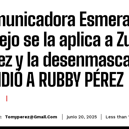
unicadora Esmera
ejo se la aplica a Z
rez y la desenmasca
DIÓ A RUBBY PÉREZ
E
Tomyperez@gmail.com
Less than 
junio 20, 2025
: