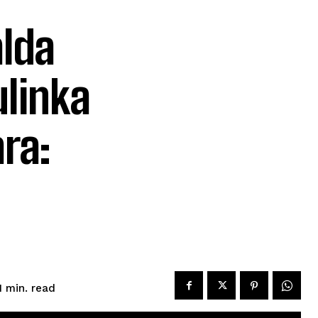
lda
ulinka
ra:
read
1
min.