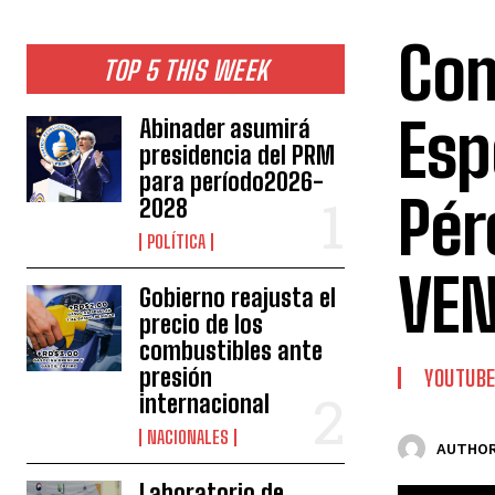
Com
TOP 5 THIS WEEK
Esp
Abinader asumirá
presidencia del PRM
para período2026-
Pé
2028
POLÍTICA
VEN
Gobierno reajusta el
precio de los
combustibles ante
presión
YOUTUB
internacional
NACIONALES
AUTHOR
Laboratorio de