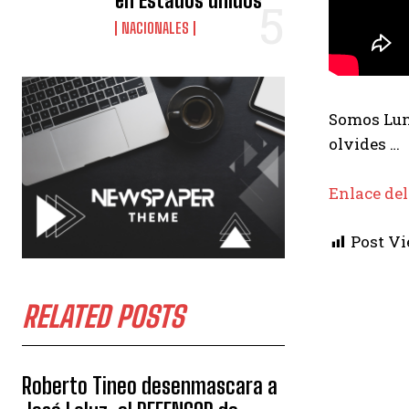
en Estados unidos
NACIONALES
Somos Luna
olvides …
Enlace del
Post Vi
RELATED POSTS
Roberto Tineo desenmascara a