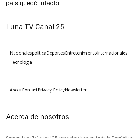
país quedó intacto
Luna TV Canal 25
Nacionales
política
Deportes
Entretenimiento
Internacionales
Tecnologia
About
Contact
Privacy Policy
Newsletter
Acerca de nosotros
Somos LunaTV, canal 25 con cobertura en toda la República