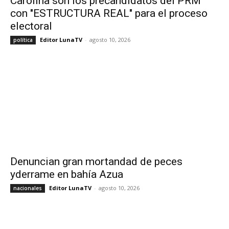
Carolina son los precandidatos del PRM
con "ESTRUCTURA REAL" para el proceso
electoral
Editor LunaTV
-
agosto 10, 2026
política
Denuncian gran mortandad de peces
yderrame en bahía Azua
Editor LunaTV
-
agosto 10, 2026
nacionales