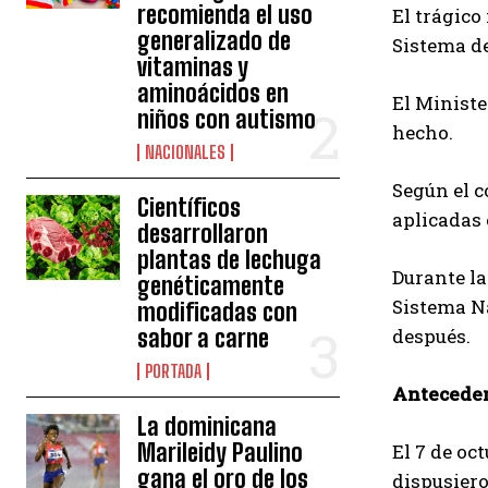
recomienda el uso
El trágico
generalizado de
Sistema de
vitaminas y
aminoácidos en
El Ministe
niños con autismo
hecho.
NACIONALES
Según el c
Científicos
aplicadas 
desarrollaron
plantas de lechuga
Durante la
genéticamente
Sistema Na
modificadas con
sabor a carne
después.
PORTADA
Antecede
La dominicana
Marileidy Paulino
El 7 de oc
gana el oro de los
dispusiero