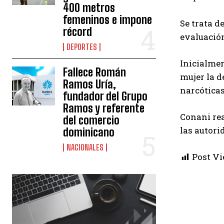
400 metros
femeninos e impone
Se trata d
récord
evaluación
DEPORTES
Inicialmen
Fallece Román
mujer la d
Ramos Uría,
narcóticas
fundador del Grupo
Ramos y referente
Conani rea
del comercio
las autori
dominicano
NACIONALES
Post Vi