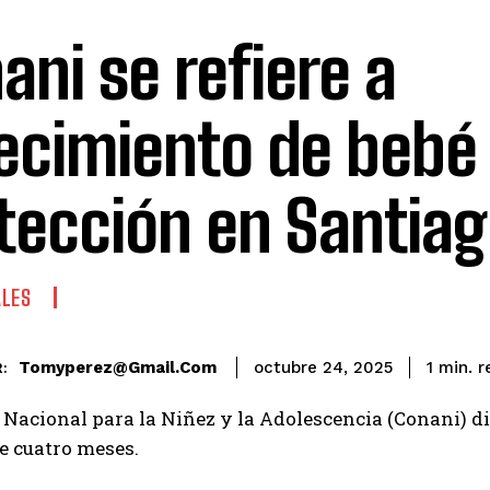
ani se refiere a
lecimiento de bebé
tección en Santia
ALES
r
Tomyperez@gmail.com
1
min.
octubre 24, 2025
:
 Nacional para la Niñez y la Adolescencia (Conani) dio
e cuatro meses.