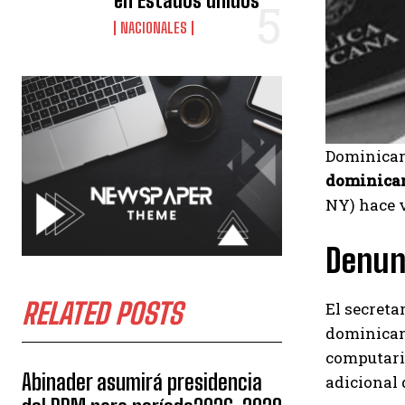
en Estados unidos
NACIONALES
Dominican
dominica
NY) hace 
Denunc
RELATED POSTS
El secreta
dominicano
computari
Abinader asumirá presidencia
adicional 