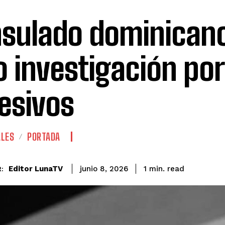
sulado dominican
o investigación po
esivos
ALES
PORTADA
read
Editor LunaTV
1
min.
junio 8, 2026
: