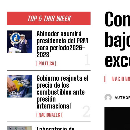
Con
TOP 5 THIS WEEK
baj
Abinader asumirá
presidencia del PRM
para período2026-
exc
2028
POLÍTICA
Gobierno reajusta el
NACION
precio de los
combustibles ante
presión
AUTHOR
internacional
NACIONALES
Laboratorio de