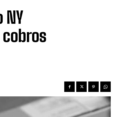
o NY
r cobros