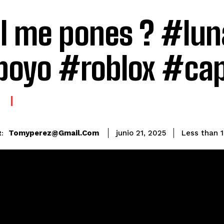
l me pones ? #lun
oyo #roblox #ca
E
Tomyperez@gmail.com
Less than 1
junio 21, 2025
: