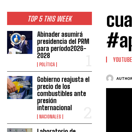
cua
TOP 5 THIS WEEK
#ap
Abinader asumirá
presidencia del PRM
para período2026-
2028
YOUTUB
POLÍTICA
Gobierno reajusta el
AUTHOR
precio de los
combustibles ante
presión
internacional
NACIONALES
Laboratorio de