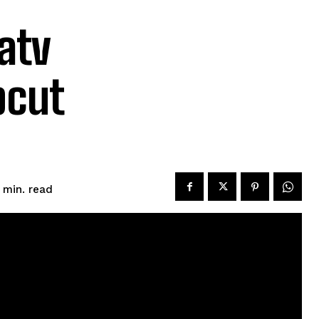
atv
pcut
read
min.