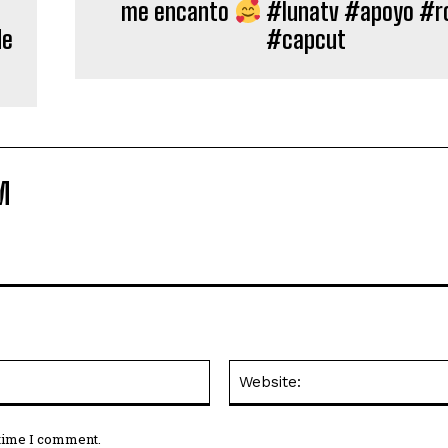
me encanto
#lunatv #apoyo #r
de
#capcut
M
Email:*
 time I comment.