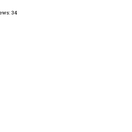
ews:
34