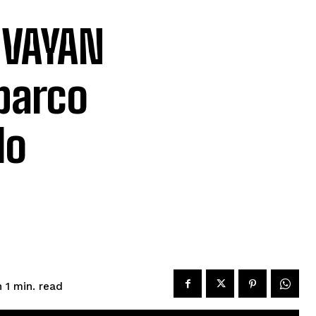
 VAYAN
 barco
lo
read
 1
min.