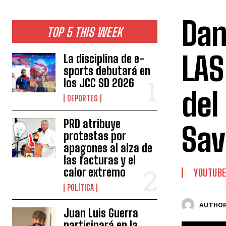
Dan
TOP 5 THIS WEEK
LAS
La disciplina de e-
sports debutará en
los JCC SD 2026
del
DEPORTES
PRD atribuye
Sav
protestas por
apagones al alza de
las facturas y el
calor extremo
YOUTUB
POLÍTICA
AUTHOR
Juan Luis Guerra
participará en la