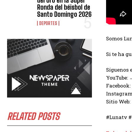
del oro en la Súper
Ronda del béisbol de
Santo Domingo 2026
DEPORTES
Somos Luna
Si te ha g
Síguenos e
YouTube:
Facebook:
Instagram
Sitio Web:
RELATED POSTS
#Lunatv #