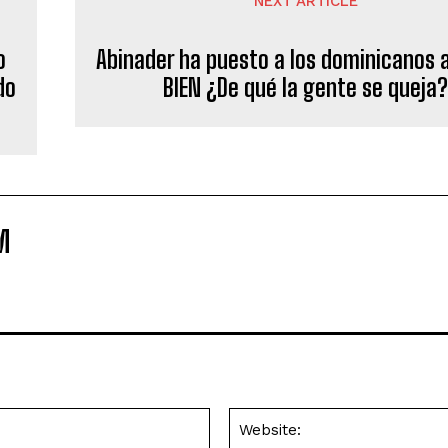
NEXT ARTICLE
o
Abinader ha puesto a los dominicanos 
do
BIEN ¿De qué la gente se queja
M
Email:*