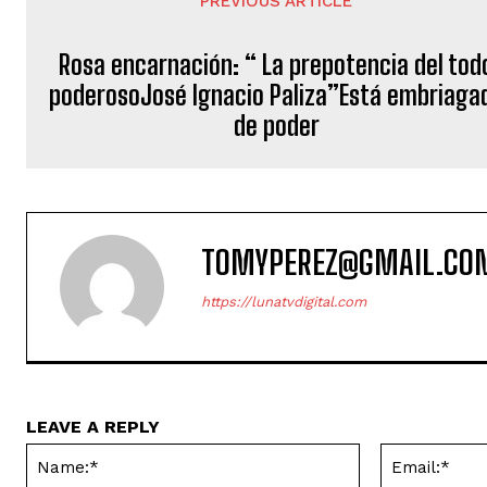
PREVIOUS ARTICLE
Rosa encarnación: “ La prepotencia del tod
poderosoJosé Ignacio Paliza”Está embriaga
de poder
TOMYPEREZ@GMAIL.CO
https://lunatvdigital.com
LEAVE A REPLY
Name:*