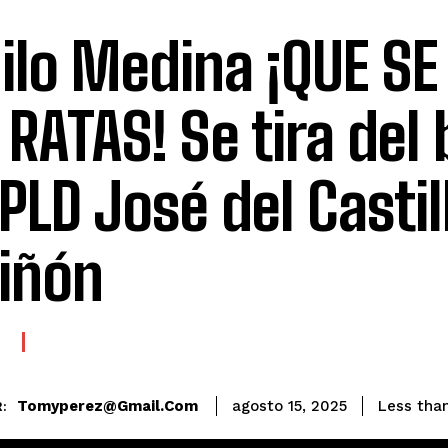
ilo Medina ¡QUE SE
 RATAS! Se tira del
 PLD José del Castil
iñón
E
Tomyperez@gmail.com
Less than
agosto 15, 2025
: