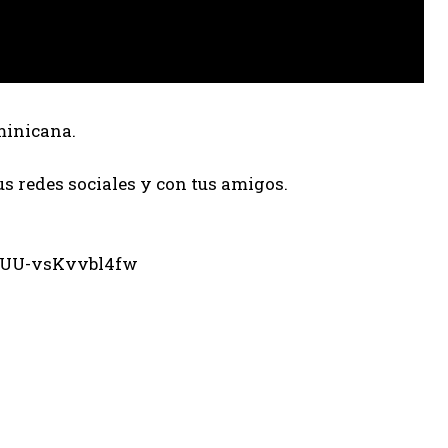
minicana.
us redes sociales y con tus amigos.
eUU-vsKvvbl4fw