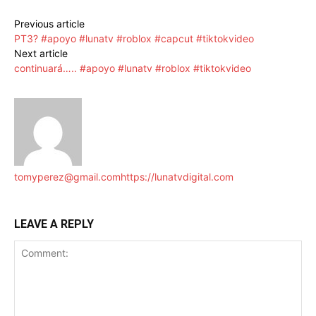
Previous article
PT3? #apoyo #lunatv #roblox #capcut #tiktokvideo
Next article
continuará….. #apoyo #lunatv #roblox #tiktokvideo
tomyperez@gmail.com
https://lunatvdigital.com
LEAVE A REPLY