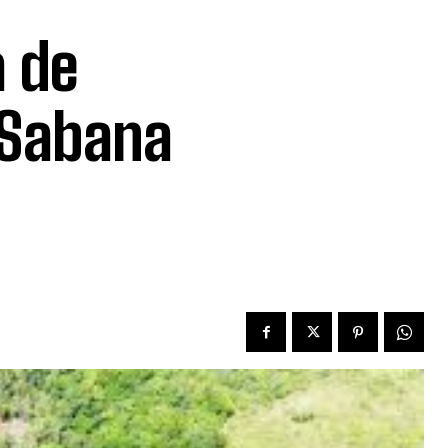
a de
 Sabana