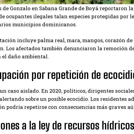
s de Gonzalo en Sabana Grande de Boyá reportaron l
de ocupantes ilegales talan especies protegidas por l
arios municipios dominicanos.
tación incluye palma real, mara, mangos, corazón de
ón. Los afectados también denunciaron la remoción de
a el daño ambiental.
pación por repetición de ecocidi
 un caso aislado. En 2020, políticos, dirigentes socia
 alertando sobre un posible ecocidio. Los residentes a
ón podría repetirse con consecuencias más graves aú
iones a la ley de recursos hídrico