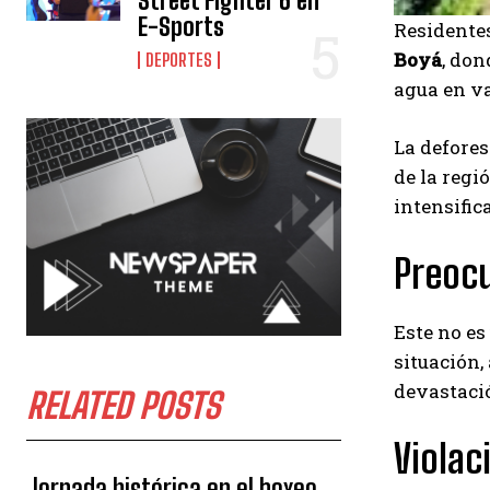
Street Fighter 6 en
E-Sports
Residente
Boyá
, don
DEPORTES
agua en v
La defores
de la regi
intensific
Preocu
Este no es
situación,
devastaci
RELATED POSTS
Violac
Jornada histórica en el boxeo,