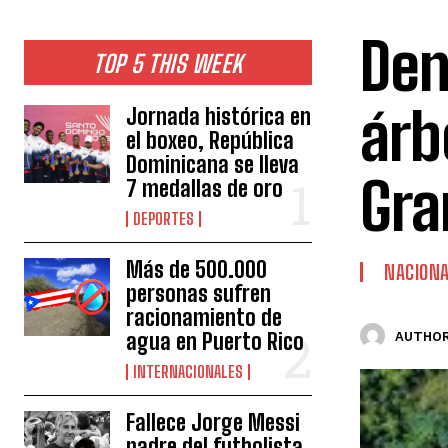
Den
TOP 5 THIS WEEK
árb
Jornada histórica en
el boxeo, República
Dominicana se lleva
Gra
7 medallas de oro
DEPORTES
Más de 500.000
NACION
personas sufren
racionamiento de
agua en Puerto Rico
AUTHOR
INTERNACIONALES
Fallece Jorge Messi
padre del futbolista