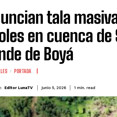
uncian tala masiv
oles en cuenca de
nde de Boyá
ALES
PORTADA
read
Editor LunaTV
1
min.
junio 5, 2026
: