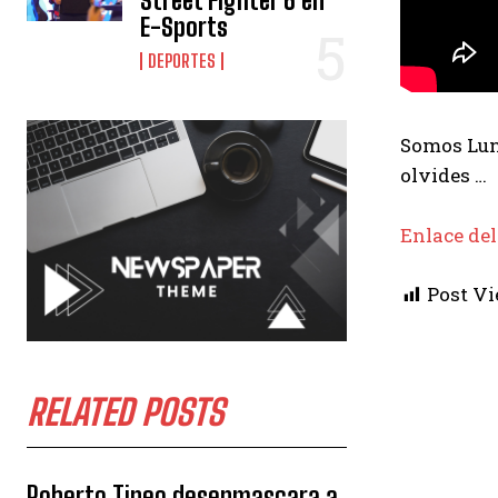
Street Fighter 6 en
E-Sports
DEPORTES
Somos Luna
olvides …
Enlace del
Post Vi
RELATED POSTS
Roberto Tineo desenmascara a