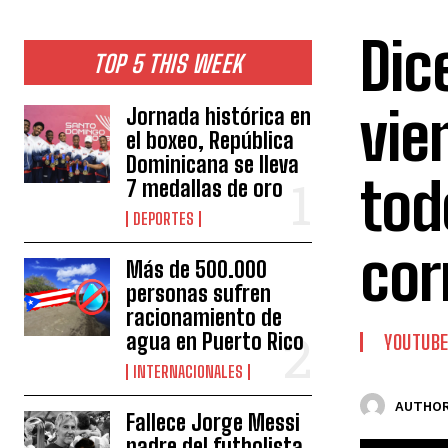
Dic
TOP 5 THIS WEEK
vie
Jornada histórica en
el boxeo, República
Dominicana se lleva
tod
7 medallas de oro
DEPORTES
cor
Más de 500.000
personas sufren
racionamiento de
agua en Puerto Rico
YOUTUB
INTERNACIONALES
AUTHOR
Fallece Jorge Messi
padre del futbolista