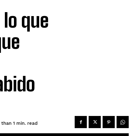
 lo que
que
abido
read
 than 1
min.