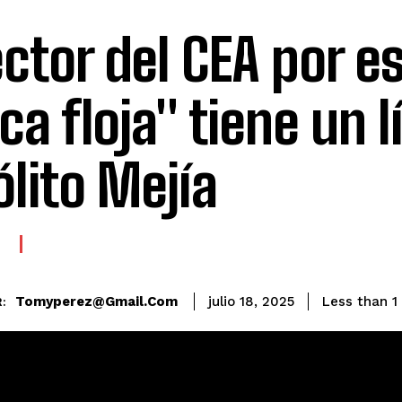
ector del CEA por e
ca floja" tiene un l
ólito Mejía
E
Tomyperez@gmail.com
Less than 1
julio 18, 2025
: