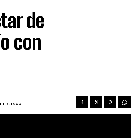
star de
ío con
read
min.