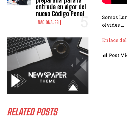
preparada"para la
entrada en vigor del
nuevo Código Penal
Somos Luna
NACIONALES
olvides …
Enlace del
Post Vi
RELATED POSTS