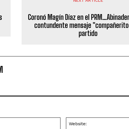
NEXT ARTICLE
s
Coronó Magín Díaz en el PRM…Abinade
contundente mensaje "compañerito
partido
M
Email:*