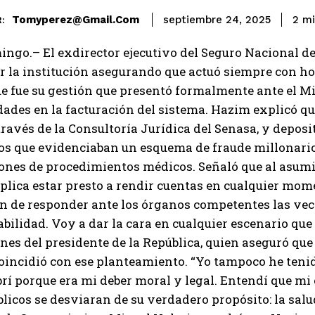
Tomyperez@gmail.com
2
mi
septiembre 24, 2025
:
ngo.– El exdirector ejecutivo del Seguro Nacional de
r la institución asegurando que actuó siempre con honr
e fue su gestión que presentó formalmente ante el Mi
dades en la facturación del sistema. Hazim explicó qu
 través de la Consultoría Jurídica del Senasa, y dep
s que evidenciaban un esquema de fraude millonario
ones de procedimientos médicos. Señaló que al asumir
plica estar presto a rendir cuentas en cualquier momen
n de responder ante los órganos competentes las vec
bilidad. Voy a dar la cara en cualquier escenario que s
nes del presidente de la República, quien aseguró qu
oincidió con ese planteamiento. “Yo tampoco he tenid
rí porque era mi deber moral y legal. Entendí que mi o
licos se desviaran de su verdadero propósito: la salud 