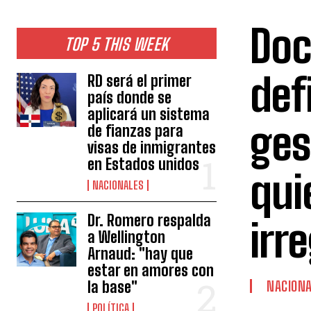
Doc
TOP 5 THIS WEEK
def
RD será el primer
país donde se
aplicará un sistema
ges
de fianzas para
visas de inmigrantes
en Estados unidos
qui
NACIONALES
Dr. Romero respalda
irr
a Wellington
Arnaud: "hay que
estar en amores con
la base"
NACION
POLÍTICA