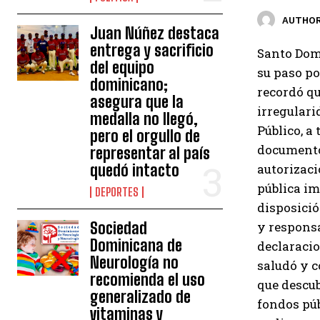
AUTHOR
Juan Núñez destaca
entrega y sacrificio
Santo Domi
del equipo
su paso po
dominicano;
recordó qu
asegura que la
irregulari
medalla no llegó,
Público, a
pero el orgullo de
documento
representar al país
quedó intacto
autorizaci
pública im
DEPORTES
disposició
Sociedad
y responsa
Dominicana de
declaracio
Neurología no
saludó y c
recomienda el uso
que descub
generalizado de
fondos púb
vitaminas y