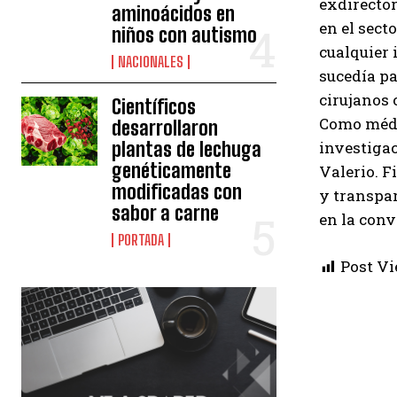
exdirector
aminoácidos en
en el sect
niños con autismo
cualquier 
NACIONALES
sucedía pa
cirujanos 
Científicos
Como médic
desarrollaron
plantas de lechuga
investigac
genéticamente
Valerio. 
modificadas con
y transpar
sabor a carne
en la conv
PORTADA
Post Vi