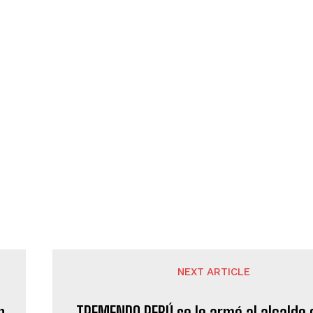
NEXT ARTICLE
n
TREMENDO REBÚ se le armó al alcalde 