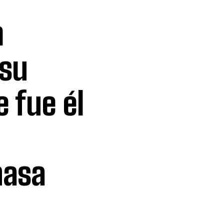
m
 su
 fue él
nasa