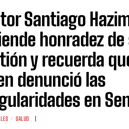
tor Santiago Hazi
iende honradez de
tión y recuerda que
en denunció las
egularidades en Se
ALES
SALUD