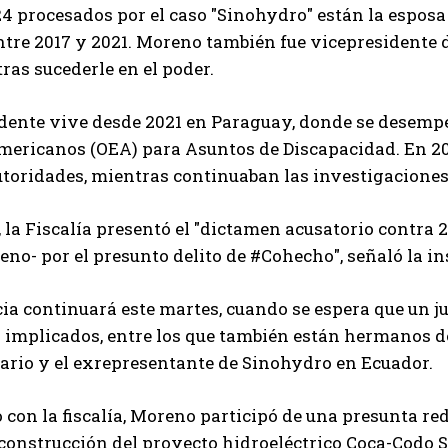
24 procesados por el caso "Sinohydro" están la espos
tre 2017 y 2021. Moreno también fue vicepresidente de
tras sucederle en el poder.
idente vive desde 2021 en Paraguay, donde se desem
mericanos (OEA) para Asuntos de Discapacidad. En 20
utoridades, mientras continuaban las investigaciones
, la Fiscalía presentó el "dictamen acusatorio contra 
no- por el presunto delito de #Cohecho", señaló la in
ia continuará este martes, cuando se espera que un ju
os implicados, entre los que también están hermanos 
rio y el exrepresentante de Sinohydro en Ecuador.
 con la fiscalía, Moreno participó de una presunta re
 construcción del proyecto hidroeléctrico Coca-Codo Si