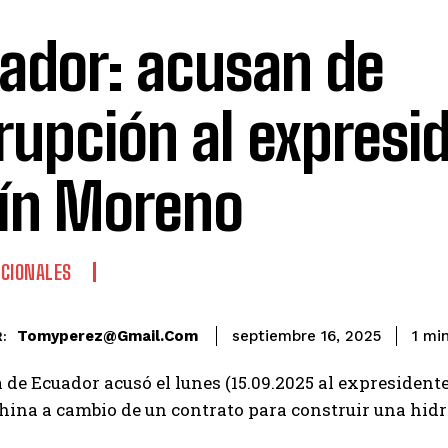
ador: acusan de
rupción al expresi
ín Moreno
CIONALES
Tomyperez@gmail.com
1
min
septiembre 16, 2025
:
a de Ecuador acusó el lunes (15.09.2025 al expresiden
ina a cambio de un contrato para construir una hidroe