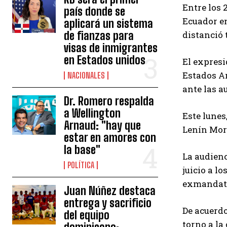
Entre los 
país donde se
Ecuador en
aplicará un sistema
de fianzas para
distanció 
visas de inmigrantes
en Estados unidos
El expres
Estados A
NACIONALES
ante las a
Dr. Romero respalda
a Wellington
Este lunes
Arnaud: "hay que
Lenín More
estar en amores con
la base"
La audienc
POLÍTICA
juicio a l
exmandata
Juan Núñez destaca
entrega y sacrificio
De acuerdo
del equipo
torno a la