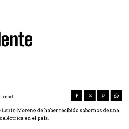
dente
read
.
te Lenín Moreno de haber recibido sobornos de una
léctrica en el país.