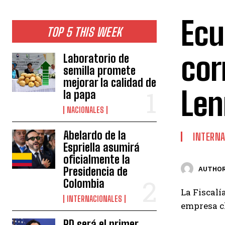
Ecu
TOP 5 THIS WEEK
cor
Laboratorio de
semilla promete
mejorar la calidad de
Len
la papa
NACIONALES
Abelardo de la
INTERNA
Espriella asumirá
oficialmente la
Presidencia de
AUTHOR
Colombia
La Fiscalí
INTERNACIONALES
empresa ch
RD será el primer