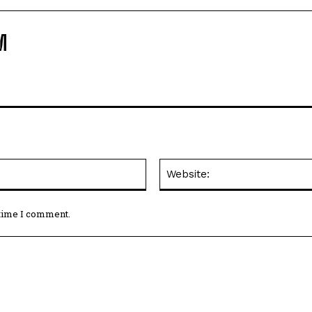
M
Email:*
 time I comment.