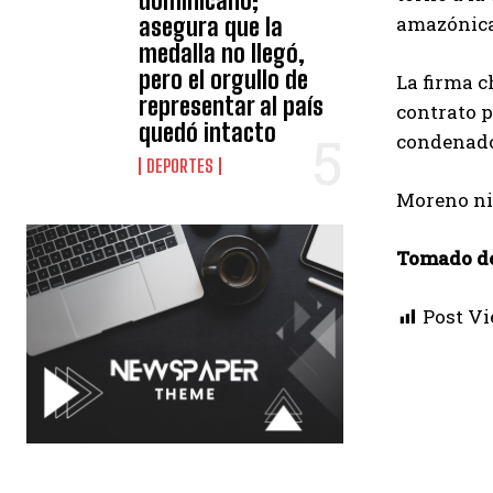
dominicano;
amazónica
asegura que la
medalla no llegó,
pero el orgullo de
La firma c
representar al país
contrato p
quedó intacto
condenado 
DEPORTES
Moreno nie
Tomado de
Post Vi