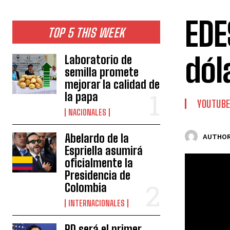
EDE
TOP 5 THIS WEEK
dól
Laboratorio de
semilla promete
mejorar la calidad de
la papa
YOUTUB
NACIONALES
Abelardo de la
AUTHOR
Espriella asumirá
oficialmente la
Presidencia de
Colombia
INTERNACIONALES
RD será el primer