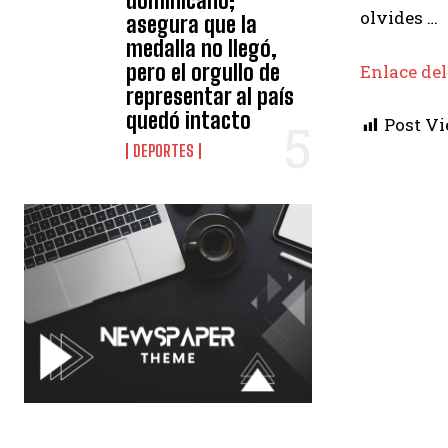
dominicano;
olvides …
asegura que la
medalla no llegó,
pero el orgullo de
Enlace del
representar al país
quedó intacto
Post Vi
DEPORTES