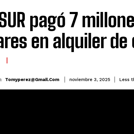
SUR pagó 7 millone
ares en alquiler de 
E
Tomyperez@gmail.com
Less t
noviembre 3, 2025
: