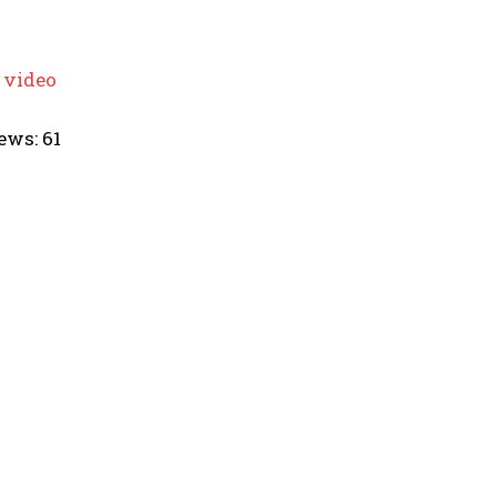
 video
ews:
61