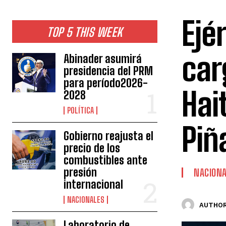
Ejé
TOP 5 THIS WEEK
car
Abinader asumirá
presidencia del PRM
para período2026-
Hai
2028
POLÍTICA
Piñ
Gobierno reajusta el
precio de los
combustibles ante
presión
NACION
internacional
NACIONALES
AUTHOR
Laboratorio de