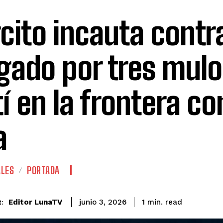
rcito incauta cont
gado por tres mul
tí en la frontera co
a
ALES
PORTADA
read
Editor LunaTV
1
min.
junio 3, 2026
: