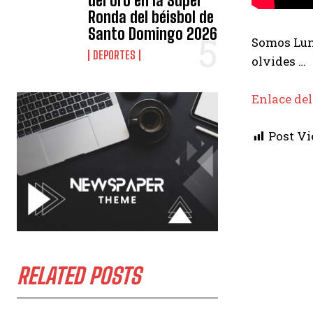
del oro en la Súper
Ronda del béisbol de
Santo Domingo 2026
Somos Luna
DEPORTES
olvides …
Enlace del
Post Vi
RELATED POSTS