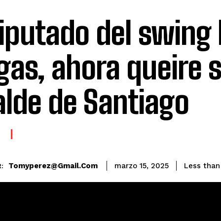
diputado del swing
gas, ahora queire 
alde de Santiago
E
Tomyperez@gmail.com
Less than
marzo 15, 2025
: