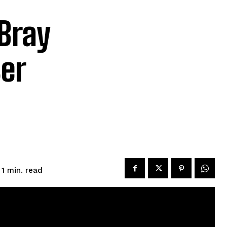
 Bray
ser
read
 1
min.