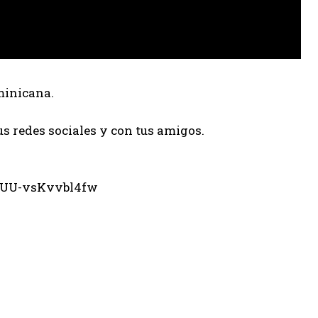
minicana.
us redes sociales y con tus amigos.
eUU-vsKvvbl4fw