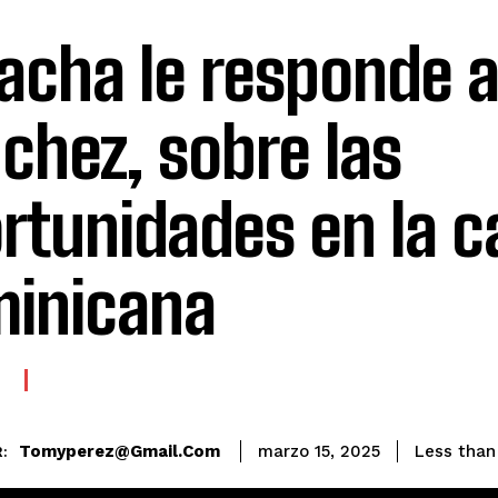
Pacha le responde 
nchez, sobre las
rtunidades en la c
inicana
E
Tomyperez@gmail.com
Less than
marzo 15, 2025
: