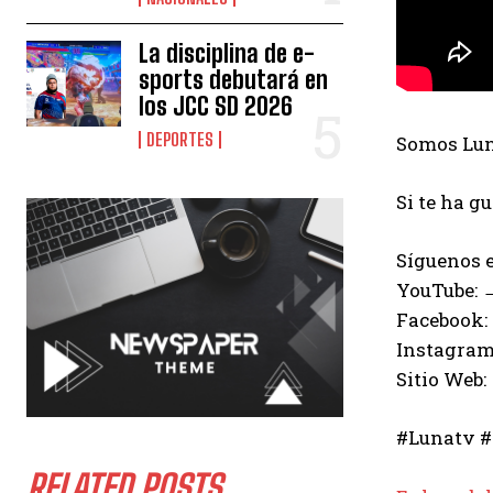
La disciplina de e-
sports debutará en
los JCC SD 2026
DEPORTES
Somos Luna
Si te ha g
Síguenos e
YouTube:
Facebook:
Instagram
Sitio Web:
#Lunatv #
RELATED POSTS