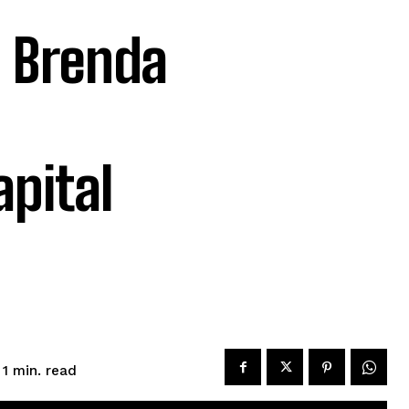
a Brenda
apital
read
 1
min.