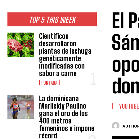
El 
TOP 5 THIS WEEK
Sá
Científicos
desarrollaron
plantas de lechuga
opo
genéticamente
modificadas con
sabor a carne
dom
PORTADA
La dominicana
Marileidy Paulino
YOUTUB
gana el oro de los
400 metros
AUTHOR
femeninos e impone
récord