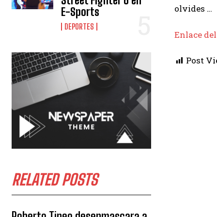
Street Fighter 6 en
olvides …
E-Sports
DEPORTES
Enlace del
Post Vi
RELATED POSTS
Roberto Tineo desenmascara a