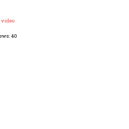
 video
ews:
40