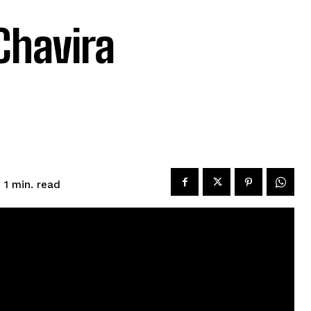
Chavira
read
 1
min.