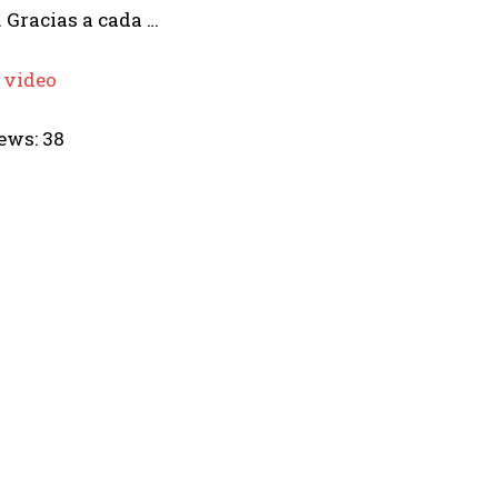
. Gracias a cada …
 video
ews:
38