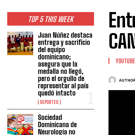
Ent
TOP 5 THIS WEEK
CAN
Juan Núñez destaca
entrega y sacrificio
del equipo
dominicano;
YOUTUB
asegura que la
medalla no llegó,
pero el orgullo de
AUTHOR
representar al país
quedó intacto
DEPORTES
Sociedad
Dominicana de
Neurología no