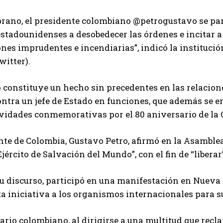
ano, el presidente colombiano @petrogustavo se paró
stadounidenses a desobedecer las órdenes e incitar a
ones imprudentes e incendiarias”, indicó la institució
witter).
 constituye un hecho sin precedentes en las relacione
ntra un jefe de Estado en funciones, que además se e
ividades conmemorativas por el 80 aniversario de la
nte de Colombia, Gustavo Petro, afirmó en la Asamble
Ejército de Salvación del Mundo”, con el fin de “liberar
u discurso, participó en una manifestación en Nueva 
ta iniciativa a los organismos internacionales para s
rio colombiano, al dirigirse a una multitud que recl