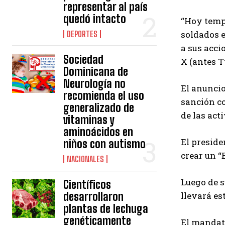
representar al país
quedó intacto
“Hoy tempr
soldados e
DEPORTES
a sus acci
Sociedad
X (antes T
Dominicana de
Neurología no
El anuncio
recomienda el uso
sanción co
generalizado de
de las act
vitaminas y
aminoácidos en
El preside
niños con autismo
crear un “
NACIONALES
Luego de s
Científicos
desarrollaron
llevará es
plantas de lechuga
genéticamente
El mandata