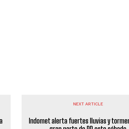
NEXT ARTICLE
ía
Indomet alerta fuertes lluvias y torme
gran parte de RD este sábado