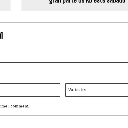
M
Email:*
 time I comment.