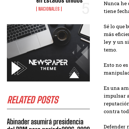
en Estados unidos
Nunca he o
NACIONALES
tiene fech
Sé lo que 
más eficie
ley y un s
temo.
Esto no es
manipulado
Es una ame
impulsar a
RELATED POSTS
reputación
contra tod
Abinader asumirá presidencia
Defender m