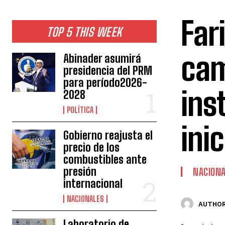
Far
TOP 5 THIS WEEK
cam
Abinader asumirá
presidencia del PRM
para período2026-
ins
2028
POLÍTICA
ini
Gobierno reajusta el
precio de los
combustibles ante
presión
NACION
internacional
NACIONALES
AUTHOR
Laboratorio de