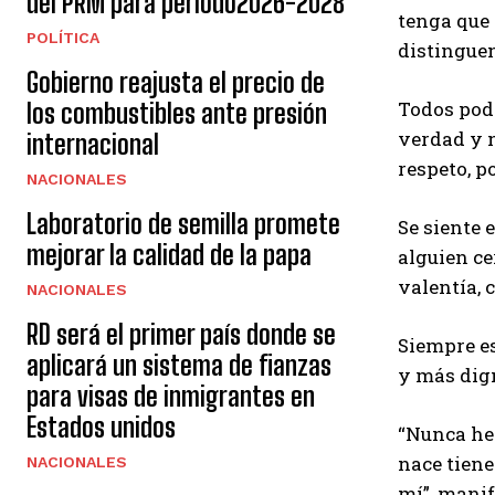
del PRM para período2026-2028
tenga que 
POLÍTICA
distinguen
Gobierno reajusta el precio de
Todos pod
los combustibles ante presión
verdad y n
internacional
respeto, po
NACIONALES
Laboratorio de semilla promete
Se siente 
mejorar la calidad de la papa
alguien ce
valentía, 
NACIONALES
RD será el primer país donde se
Siempre es
aplicará un sistema de fianzas
y más dig
para visas de inmigrantes en
Estados unidos
“Nunca he 
nace tiene
NACIONALES
mí”, manif