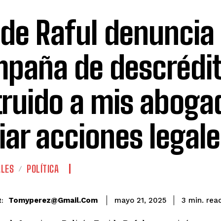
ide Raful denuncia
paña de descrédit
truido a mis aboga
ciar acciones legal
ALES
POLÍTICA
rea
Tomyperez@gmail.com
3
min.
mayo 21, 2025
: