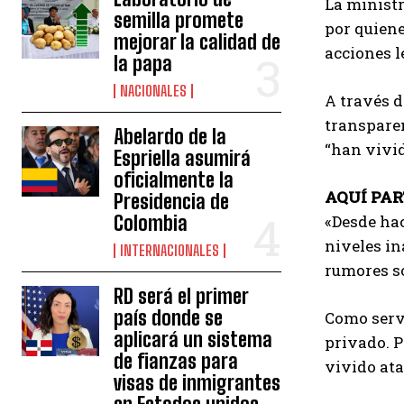
La ministr
semilla promete
por quiene
mejorar la calidad de
acciones l
la papa
NACIONALES
A través d
transparen
Abelardo de la
“han vivid
Espriella asumirá
oficialmente la
AQUÍ PAR
Presidencia de
Colombia
«Desde ha
niveles in
INTERNACIONALES
rumores s
RD será el primer
país donde se
Como servi
aplicará un sistema
privado. P
de fianzas para
vivido ata
visas de inmigrantes