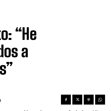
o: “He
dos a
es”
d