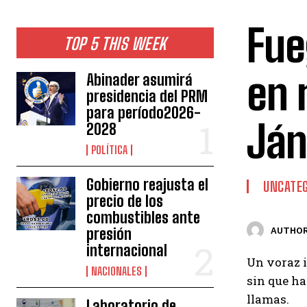
Fue
TOP 5 THIS WEEK
en 
Abinader asumirá
presidencia del PRM
para período2026-
Ján
2028
POLÍTICA
Gobierno reajusta el
UNCATEG
precio de los
combustibles ante
presión
AUTHOR
internacional
Un voraz i
NACIONALES
sin que ha
llamas.
Laboratorio de