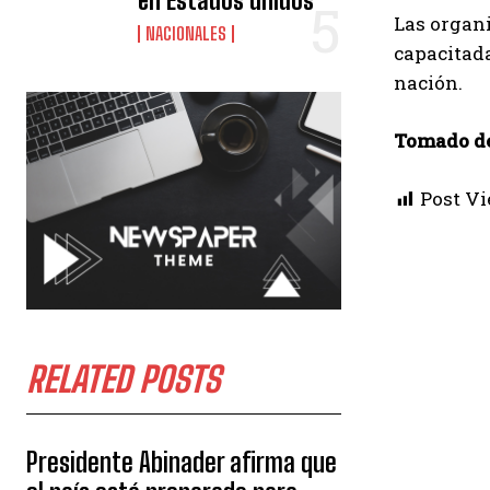
en Estados unidos
Las organi
NACIONALES
capacitada
nación.
Tomado d
Post Vi
RELATED POSTS
Presidente Abinader afirma que