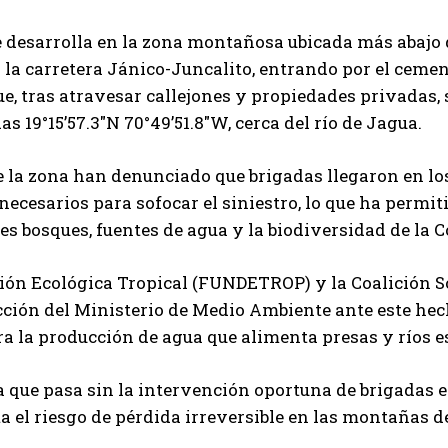
e desarrolla en la zona montañosa ubicada más abajo
 la carretera Jánico-Juncalito, entrando por el cemen
e, tras atravesar callejones y propiedades privadas, se
s 19°15’57.3″N 70°49’51.8″W, cerca del río de Jagua.
 la zona han denunciado que brigadas llegaron en lo
necesarios para sofocar el siniestro, lo que ha perm
s bosques, fuentes de agua y la biodiversidad de la Co
ón Ecológica Tropical (FUNDETROP) y la Coalición So
cción del Ministerio de Medio Ambiente ante este he
ra la producción de agua que alimenta presas y ríos es
 que pasa sin la intervención oportuna de brigadas e
 el riesgo de pérdida irreversible en las montañas de