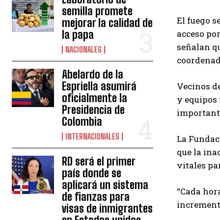
semilla promete
El fuego s
mejorar la calidad de
la papa
acceso por
señalan qu
NACIONALES
coordenada
Abelardo de la
Espriella asumirá
Vecinos de
oficialmente la
y equipos 
Presidencia de
importante
Colombia
INTERNACIONALES
La Fundaci
que la ina
RD será el primer
vitales pa
país donde se
aplicará un sistema
“Cada hora
de fianzas para
incrementa
visas de inmigrantes