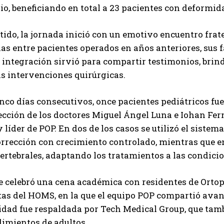
o, beneficiando en total a 23 pacientes con deformid
tido, la jornada inició con un emotivo encuentro frate
as entre pacientes operados en años anteriores, sus fa
 integración sirvió para compartir testimonios, bri
as intervenciones quirúrgicas.
nco días consecutivos, once pacientes pediátricos f
rección de los doctores Miguel Ángel Luna e Iohan Fern
y líder de POP. En dos de los casos se utilizó el sis
rrección con crecimiento controlado, mientras que e
ertebrales, adaptando los tratamientos a las condicio
 celebró una cena académica con residentes de Ortop
tas del HOMS, en la que el equipo POP compartió avanc
idad fue respaldada por Tech Medical Group, que tam
imientos de adultos.