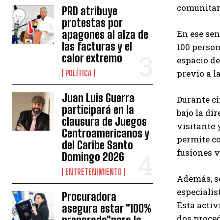
comunitari
PRD atribuye
protestas por
apagones al alza de
En ese sen
las facturas y el
100 person
calor extremo
espacio de
previo a l
POLÍTICA
Juan Luis Guerra
Durante ci
participará en la
bajo la di
clausura de Juegos
visitante 
Centroamericanos y
permite co
del Caribe Santo
fusiones v
Domingo 2026
ENTRETENIMIENTO
Además, se
especialis
Procuradora
Esta activ
asegura estar "100%
dos proced