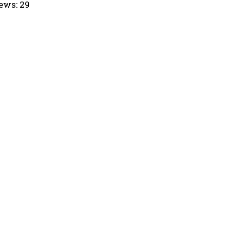
ews:
29