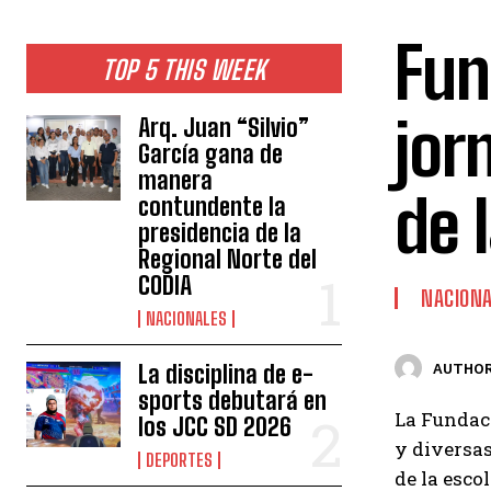
Fun
TOP 5 THIS WEEK
jor
Arq. Juan “Silvio”
García gana de
manera
de 
contundente la
presidencia de la
Regional Norte del
CODIA
NACION
NACIONALES
La disciplina de e-
AUTHOR
sports debutará en
La Fundaci
los JCC SD 2026
y diversas
DEPORTES
de la esco