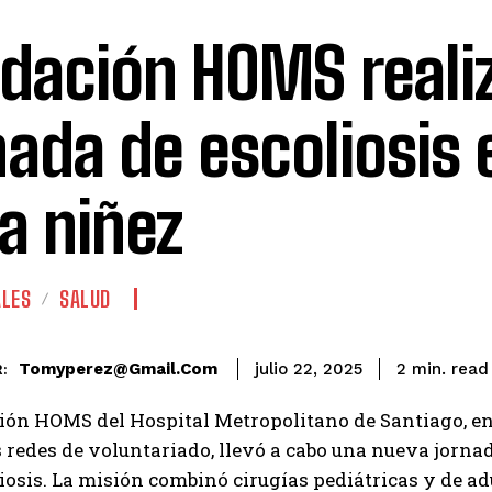
dación HOMS reali
nada de escoliosis 
la niñez
ALES
SALUD
read
Tomyperez@gmail.com
2
min.
julio 22, 2025
:
ón HOMS del Hospital Metropolitano de Santiago, en 
 redes de voluntariado, llevó a cabo una nueva jorn
liosis. La misión combinó cirugías pediátricas y de a