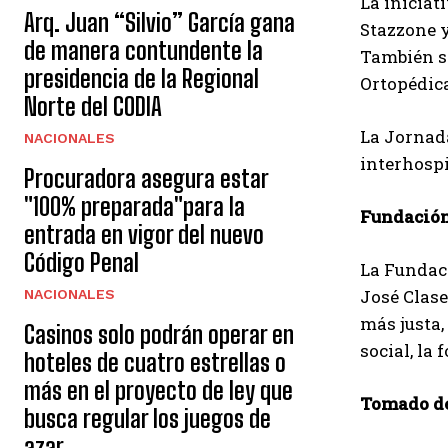
La iniciat
Arq. Juan “Silvio” García gana
Stazzone y
de manera contundente la
También se
presidencia de la Regional
Ortopédica
Norte del CODIA
La Jornad
NACIONALES
interhospi
Procuradora asegura estar
"100% preparada"para la
Fundació
entrada en vigor del nuevo
Código Penal
La Fundaci
José Clase
NACIONALES
más justa,
Casinos solo podrán operar en
social, la 
hoteles de cuatro estrellas o
más en el proyecto de ley que
Tomado de
busca regular los juegos de
azar