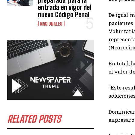
preparada"para la
entrada en vigor del
nuevo Código Penal
De igual m
pacientes 
NACIONALES
Voluntaria
representa
(Neurociru
En total, 
el valor d
“Este resu
soluciones
Dominicana
RELATED POSTS
expresaro