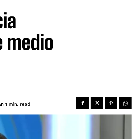
ia
e medio
read
an 1
min.