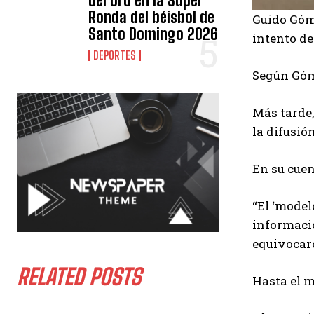
del oro en la Súper
Ronda del béisbol de
Guido Góme
Santo Domingo 2026
intento de
DEPORTES
Según Góme
Más tarde,
la difusió
En su cuen
“El ‘model
informació
equivocar
RELATED POSTS
Hasta el m