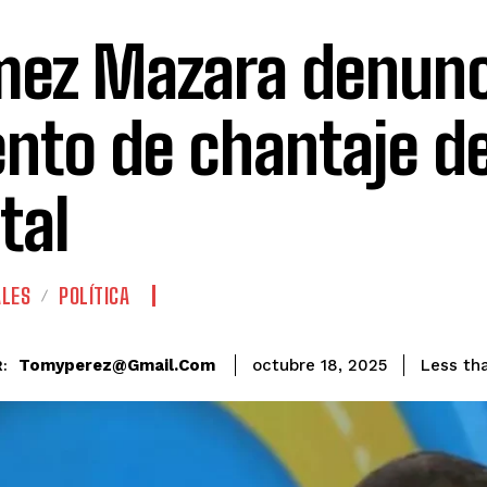
ez Mazara denunc
ento de chantaje d
tal
ALES
POLÍTICA
Tomyperez@gmail.com
Less th
octubre 18, 2025
: