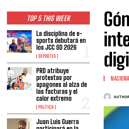
Góm
TOP 5 THIS WEEK
int
La disciplina de e-
sports debutará en
los JCC SD 2026
digi
DEPORTES
PRD atribuye
protestas por
NACION
apagones al alza de
las facturas y el
calor extremo
AUTHOR
POLÍTICA
Juan Luis Guerra
participará en la