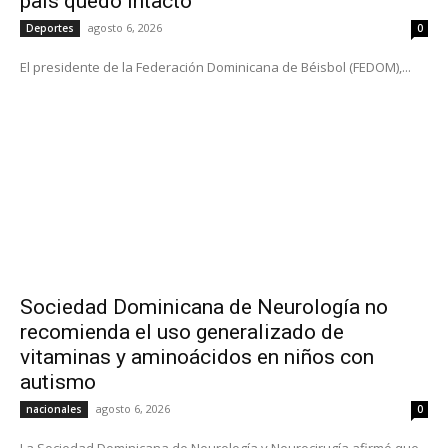
país quedó intacto
agosto 6, 2026
Deportes
0
El presidente de la Federación Dominicana de Béisbol (FEDOM),...
Sociedad Dominicana de Neurología no
recomienda el uso generalizado de
vitaminas y aminoácidos en niños con
autismo
agosto 6, 2026
nacionales
0
La Sociedad Dominicana de Neurología y Neurocirugía afirmó que...