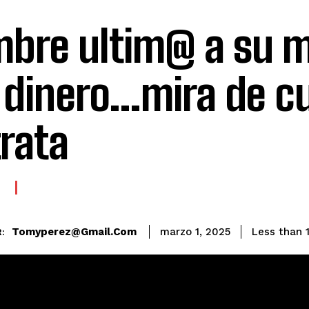
bre ultim@ a su 
 dinero…mira de c
trata
E
Tomyperez@gmail.com
Less than 
marzo 1, 2025
: