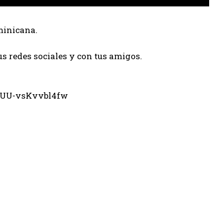
minicana.
us redes sociales y con tus amigos.
eUU-vsKvvbl4fw