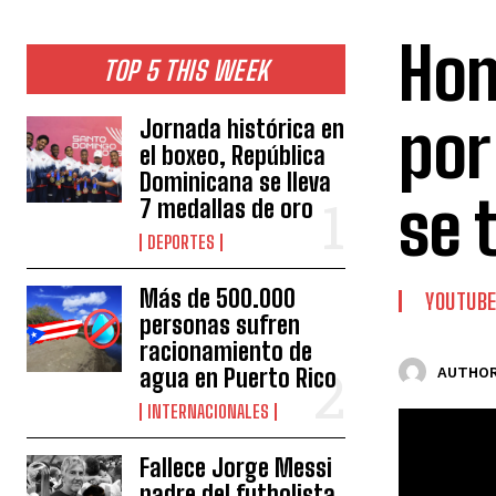
Hom
TOP 5 THIS WEEK
por
Jornada histórica en
el boxeo, República
Dominicana se lleva
se 
7 medallas de oro
DEPORTES
Más de 500.000
YOUTUB
personas sufren
racionamiento de
agua en Puerto Rico
AUTHOR
INTERNACIONALES
Fallece Jorge Messi
padre del futbolista