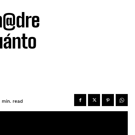
m@dre
uánto
read
1
min.