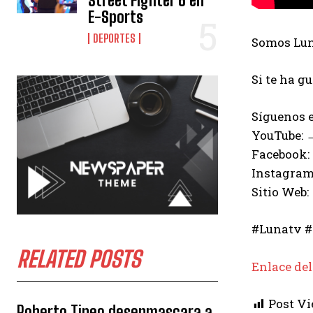
Street Fighter 6 en
E-Sports
DEPORTES
Somos Luna
Si te ha g
Síguenos e
YouTube:
Facebook:
Instagram
Sitio Web:
#Lunatv #
RELATED POSTS
Enlace del
Post Vi
Roberto Tineo desenmascara a