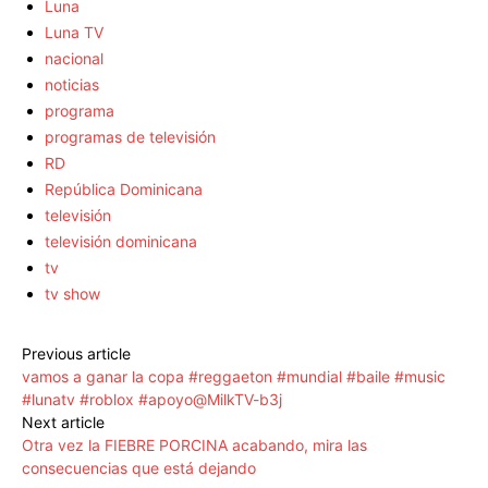
Luna
Luna TV
nacional
noticias
programa
programas de televisión
RD
República Dominicana
televisión
televisión dominicana
tv
tv show
Previous article
vamos a ganar la copa #reggaeton #mundial #baile #music
#lunatv #roblox #apoyo@MilkTV-b3j
Next article
Otra vez la FIEBRE PORCINA acabando, mira las
consecuencias que está dejando