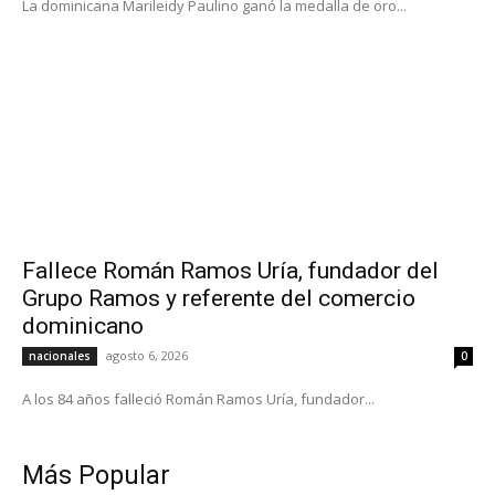
La dominicana Marileidy Paulino ganó la medalla de oro...
Fallece Román Ramos Uría, fundador del
Grupo Ramos y referente del comercio
dominicano
agosto 6, 2026
nacionales
0
A los 84 años falleció Román Ramos Uría, fundador...
Más Popular