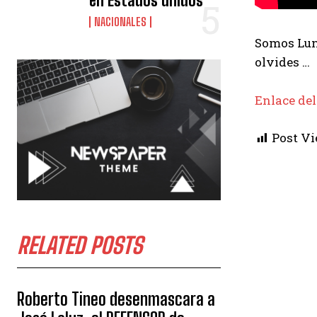
en Estados unidos
NACIONALES
Somos Luna
olvides …
Enlace del
Post Vi
RELATED POSTS
Roberto Tineo desenmascara a