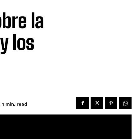
obre la
y los
read
 1
min.