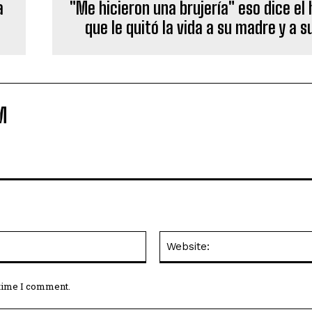
a
"Me hicieron una brujería" eso dice el
que le quitó la vida a su madre y a su
M
Email:*
 time I comment.