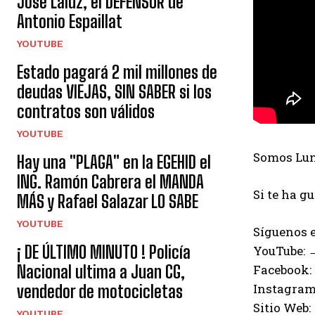
José Laluz, el DEFENSOR de
Antonio Espaillat
YOUTUBE
Estado pagará 2 mil millones de
deudas VIEJAS, SIN SABER si los
contratos son válidos
YOUTUBE
Somos Luna
Hay una "PLAGA" en la EGEHID el
ING. Ramón Cabrera el MANDA
Si te ha g
MÁS y Rafael Salazar LO SABE
YOUTUBE
Síguenos e
¡ DE ÚLTIMO MINUTO ! Policía
YouTube:
Facebook:
Nacional ultima a Juan CG,
Instagram
vendedor de motocicletas
Sitio Web:
YOUTUBE