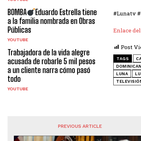
BOMBA
Eduardo Estrella tiene
#Lunatv #
a la familia nombrada en Obras
Públicas
Enlace del
YOUTUBE
Post Vi
Trabajadora de la vida alegre
TAGS
C
acusada de robarle 5 mil pesos
DOMINICA
a un cliente narra cómo pasó
LUNA
LU
todo
TELEVISIÓ
YOUTUBE
PREVIOUS ARTICLE