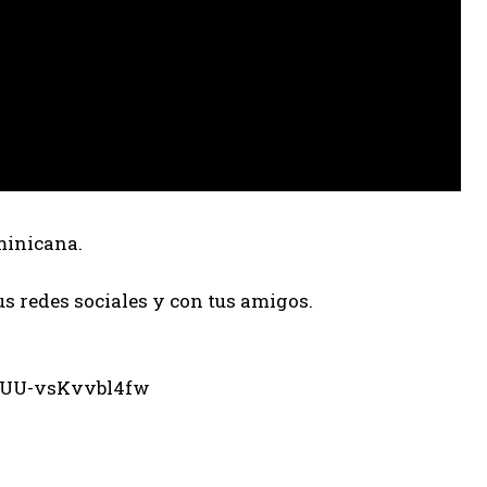
minicana.
us redes sociales y con tus amigos.
eUU-vsKvvbl4fw