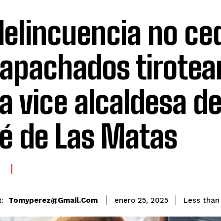
delincuencia no ce
apachados tirotea
la vice alcaldesa d
é de Las Matas
E
Tomyperez@gmail.com
Less than
enero 25, 2025
: