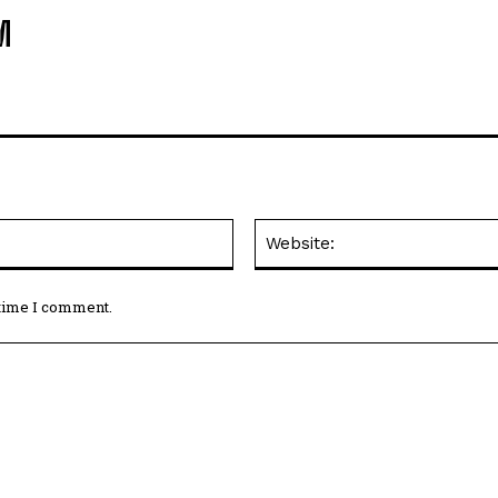
M
Email:*
 time I comment.