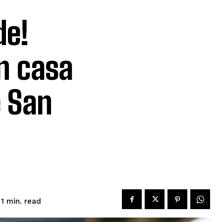
de!
n casa
e San
read
 1
min.